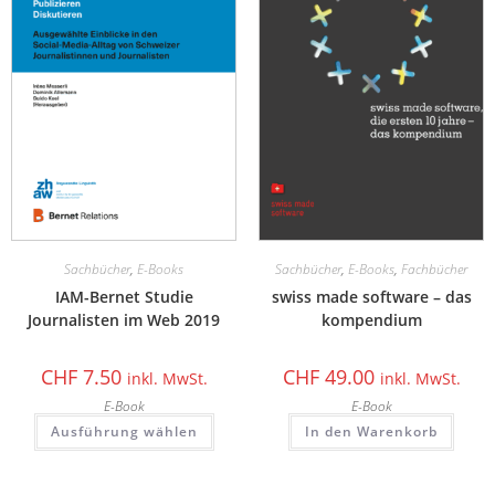
Sachbücher
,
E-Books
Sachbücher
,
E-Books
,
Fachbücher
IAM-Bernet Studie
swiss made software – das
Journalisten im Web 2019
kompendium
CHF
7.50
CHF
49.00
inkl. MwSt.
inkl. MwSt.
E-Book
E-Book
Ausführung wählen
In den Warenkorb