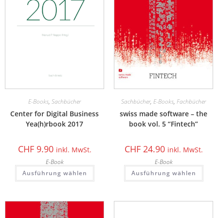
E-Books
,
Sachbücher
Sachbücher
,
E-Books
,
Fachbücher
Center for Digital Business
swiss made software – the
Yea(h)rbook 2017
book vol. 5 “Fintech”
CHF
9.90
CHF
24.90
inkl. MwSt.
inkl. MwSt.
E-Book
E-Book
Ausführung wählen
Ausführung wählen