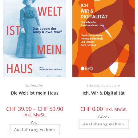
Sachbücher
E-Books
,
Sachbücher
Die Welt ist mein Haus
Ich, Wir & Digitalität
CHF
39.90
–
CHF
59.90
CHF
0.00
inkl. MwSt.
inkl. MwSt.
E-Book
Buch
Ausführung wählen
Ausführung wählen