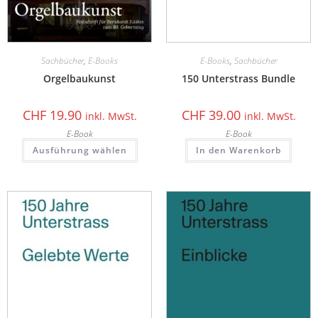
Sachbücher
,
E-Books
E-Books
,
Sachbücher
Orgelbaukunst
150 Unterstrass Bundle
CHF
19.90
CHF
39.00
inkl. MwSt.
inkl. MwSt.
E-Book
E-Book
Ausführung wählen
In den Warenkorb