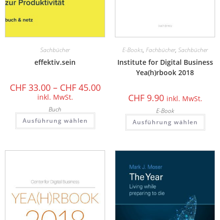
Sachbücher
E-Books
,
Fachbücher
,
Sachbücher
effektiv.sein
Institute for Digital Business
Yea(h)rbook 2018
CHF
33.00
–
CHF
45.00
CHF
9.90
inkl. MwSt.
inkl. MwSt.
Buch
E-Book
Ausführung wählen
Ausführung wählen