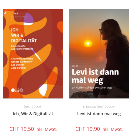
Sachbücher
E-Books
,
Sachbücher
Ich, Wir & Digitalität
Levi ist dann mal weg
CHF
19.50
CHF
19.90
inkl. MwSt.
inkl. MwSt.