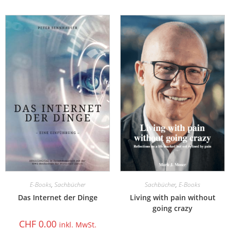
E-Books
,
Sachbücher
Sachbücher
,
E-Books
Das Internet der Dinge
Living with pain without
going crazy
CHF
0.00
inkl. MwSt.