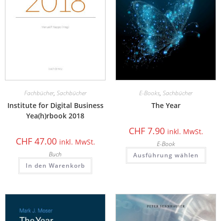
Fachbücher
,
Sachbücher
E-Books
,
Sachbücher
Institute for Digital Business
The Year
Yea(h)rbook 2018
CHF
7.90
inkl. MwSt.
CHF
47.00
inkl. MwSt.
E-Book
Buch
Ausführung wählen
In den Warenkorb