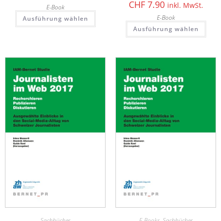
CHF
7.90
inkl. MwSt.
E-Book
E-Book
Ausführung wählen
Ausführung wählen
Sachbücher
E-Books
,
Sachbücher