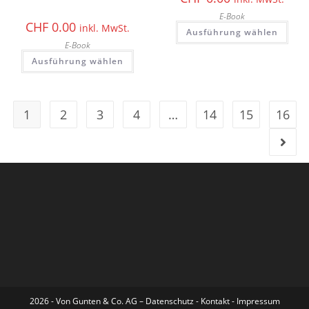
E-Book
CHF
0.00
inkl. MwSt.
Ausführung wählen
E-Book
Ausführung wählen
1
2
3
4
…
14
15
16
2026 - Von Gunten & Co. AG –
Datenschutz
-
Kontakt
-
Impressum