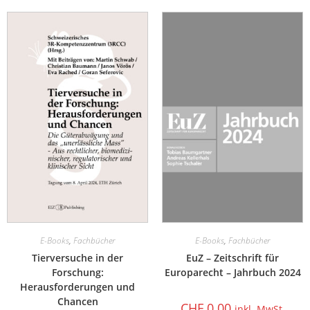
E-Books
,
Fachbücher
E-Books
,
Fachbücher
Tierversuche in der
EuZ – Zeitschrift für
Forschung:
Europarecht – Jahrbuch 2024
Herausforderungen und
Chancen
CHF
0.00
inkl. MwSt.