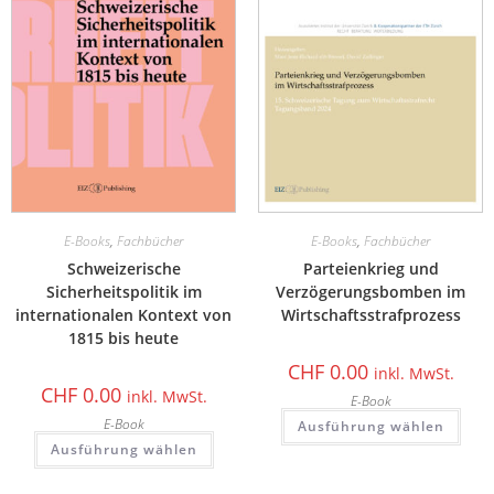
E-Books
,
Fachbücher
E-Books
,
Fachbücher
Schweizerische
Parteienkrieg und
Sicherheitspolitik im
Verzögerungsbomben im
internationalen Kontext von
Wirtschaftsstrafprozess
1815 bis heute
CHF
0.00
inkl. MwSt.
CHF
0.00
inkl. MwSt.
E-Book
E-Book
Ausführung wählen
Ausführung wählen