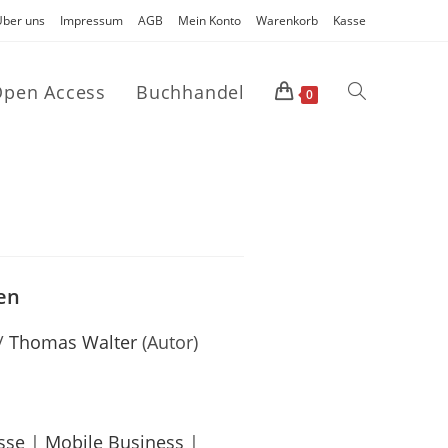
Über uns
Impressum
AGB
Mein Konto
Warenkorb
Kasse
pen Access
Buchhandel
0
en
/
Thomas Walter
(Autor)
sse
|
Mobile Business
|