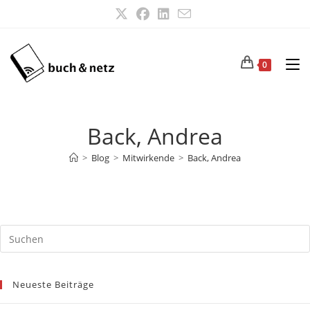
Zum
Inhalt
springen
0
Back, Andrea
>
Blog
>
Mitwirkende
>
Back, Andrea
Neueste Beiträge