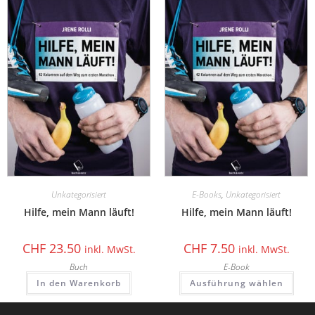
Unkategorisiert
E-Books
,
Unkategorisiert
Hilfe, mein Mann läuft!
Hilfe, mein Mann läuft!
CHF
23.50
CHF
7.50
inkl. MwSt.
inkl. MwSt.
Buch
E-Book
In den Warenkorb
Ausführung wählen