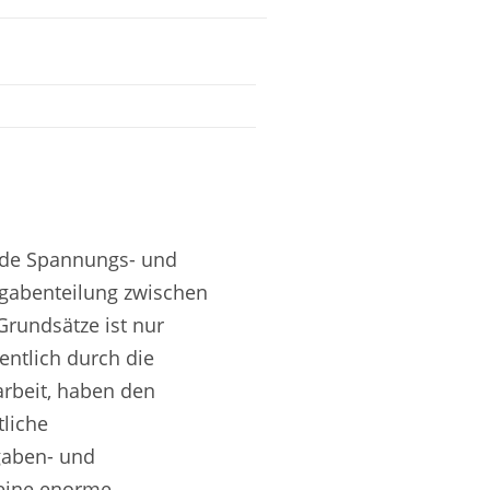
ende Spannungs- und
ufgabenteilung zwischen
rundsätze ist nur
entlich durch die
arbeit, haben den
tliche
gaben- und
seine enorme