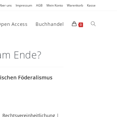
Über uns
Impressum
AGB
Mein Konto
Warenkorb
Kasse
pen Access
Buchhandel
0
» am Ende?
rischen Föderalismus
|
Rechtsvereinheitlichung
|