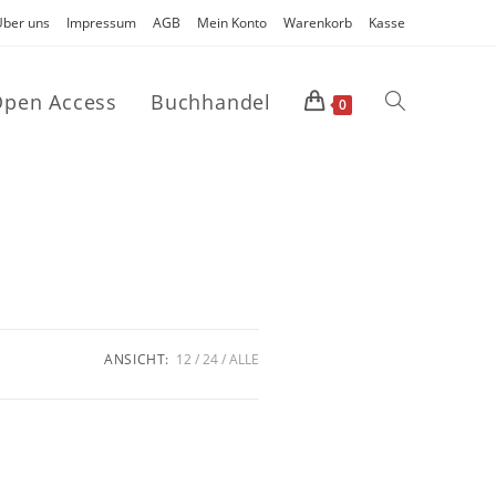
Über uns
Impressum
AGB
Mein Konto
Warenkorb
Kasse
pen Access
Buchhandel
0
ANSICHT:
12
24
ALLE