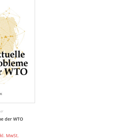
er
me der WTO
nkl. MwSt.