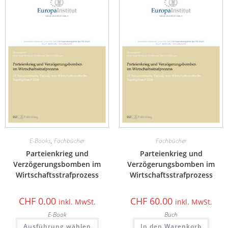
E-Books
,
Fachbücher
Fachbücher
Parteienkrieg und
Parteienkrieg und
Verzögerungsbomben im
Verzögerungsbomben im
Wirtschaftsstrafprozess
Wirtschaftsstrafprozess
CHF
0.00
CHF
60.00
inkl. MwSt.
inkl. MwSt.
E-Book
Buch
Ausführung wählen
In den Warenkorb