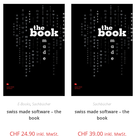
E-Books
,
Sachbücher
Sachbücher
swiss made software – the
swiss made software – the
book
book
CHF
24.90
CHF
39.00
inkl. MwSt.
inkl. MwSt.