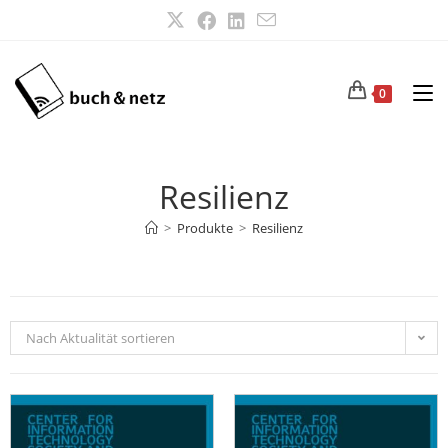
0
Resilienz
>
Produkte
>
Resilienz
Nach Aktualität sortieren