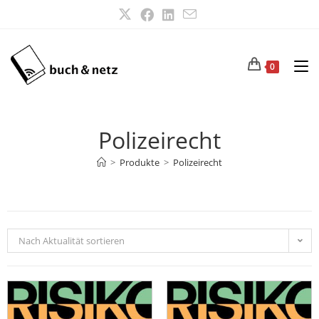
0
Polizeirecht
>
Produkte
>
Polizeirecht
Nach Aktualität sortieren