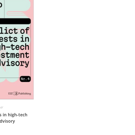
er
s in high-tech
dvisory