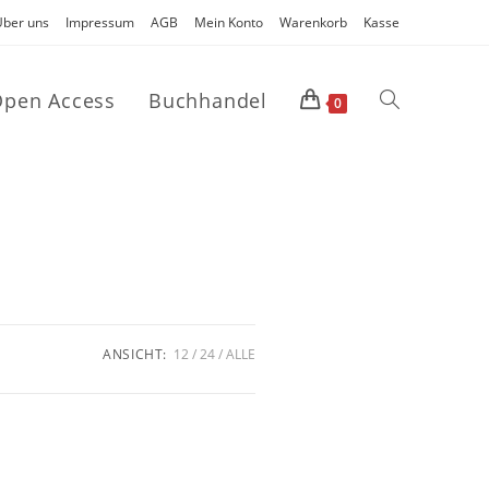
Über uns
Impressum
AGB
Mein Konto
Warenkorb
Kasse
pen Access
Buchhandel
0
ANSICHT:
12
24
ALLE