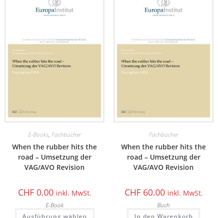
E-Books
,
Fachbücher
Fachbücher
When the rubber hits the
When the rubber hits the
road – Umsetzung der
road – Umsetzung der
VAG/AVO Revision
VAG/AVO Revision
CHF
0.00
CHF
60.00
inkl. MwSt.
inkl. MwSt.
E-Book
Buch
Ausführung wählen
In den Warenkorb