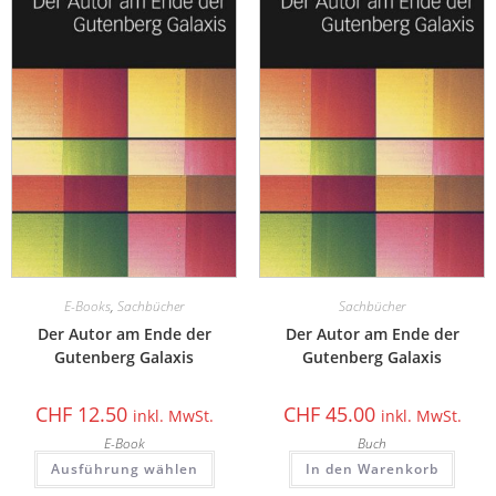
E-Books
,
Sachbücher
Sachbücher
Der Autor am Ende der
Der Autor am Ende der
Gutenberg Galaxis
Gutenberg Galaxis
CHF
12.50
CHF
45.00
inkl. MwSt.
inkl. MwSt.
E-Book
Buch
Ausführung wählen
In den Warenkorb