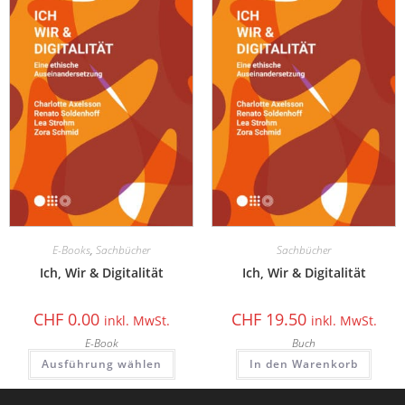
E-Books
,
Sachbücher
Sachbücher
Ich, Wir & Digitalität
Ich, Wir & Digitalität
CHF
0.00
CHF
19.50
inkl. MwSt.
inkl. MwSt.
E-Book
Buch
Ausführung wählen
In den Warenkorb