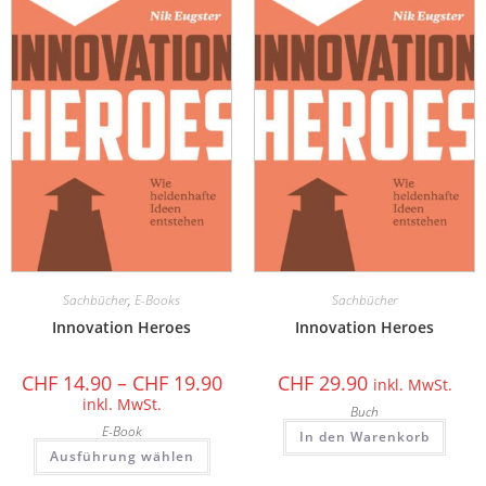
Sachbücher
,
E-Books
Sachbücher
Innovation Heroes
Innovation Heroes
CHF
14.90
–
CHF
19.90
CHF
29.90
inkl. MwSt.
inkl. MwSt.
Buch
E-Book
In den Warenkorb
Ausführung wählen