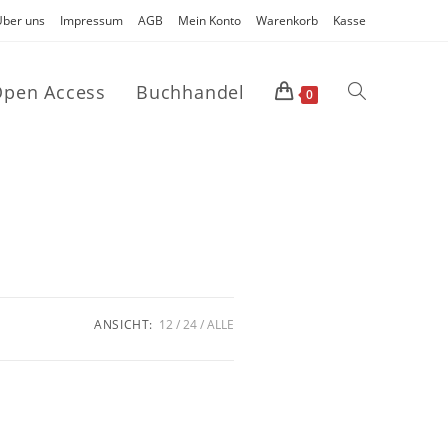
Über uns
Impressum
AGB
Mein Konto
Warenkorb
Kasse
pen Access
Buchhandel
0
ANSICHT:
12
24
ALLE