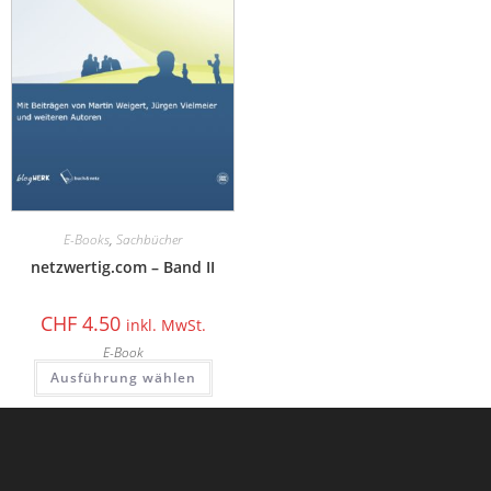
E-Books
,
Sachbücher
netzwertig.com – Band II
CHF
4.50
inkl. MwSt.
E-Book
Ausführung wählen