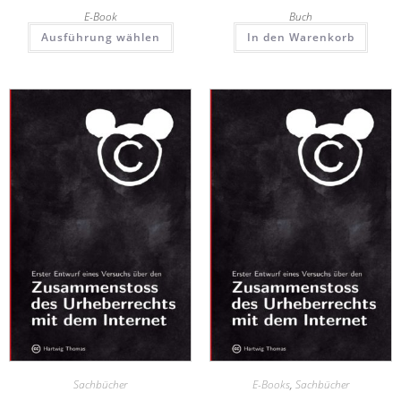
E-Book
Buch
Ausführung wählen
In den Warenkorb
Sachbücher
E-Books
,
Sachbücher