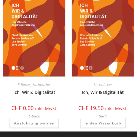
E-Books
,
Sachbücher
Sachbücher
Ich, Wir & Digitalität
Ich, Wir & Digitalität
CHF
0.00
CHF
19.50
inkl. MwSt.
inkl. MwSt.
E-Book
Buch
Ausführung wählen
In den Warenkorb