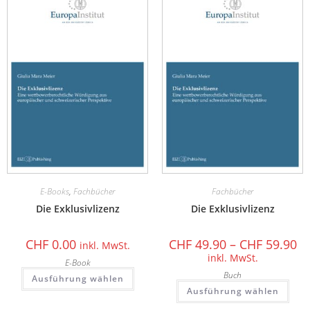
E-Books
,
Fachbücher
Fachbücher
Die Exklusivlizenz
Die Exklusivlizenz
CHF
0.00
CHF
49.90
–
CHF
59.90
inkl. MwSt.
inkl. MwSt.
E-Book
Buch
Ausführung wählen
Ausführung wählen