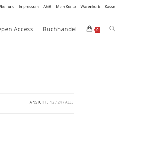
Über uns
Impressum
AGB
Mein Konto
Warenkorb
Kasse
pen Access
Buchhandel
0
ANSICHT:
12
24
ALLE