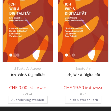
E-Books
,
Sachbücher
Sachbücher
Ich, Wir & Digitalität
Ich, Wir & Digitalität
CHF
0.00
CHF
19.50
inkl. MwSt.
inkl. MwSt.
E-Book
Buch
Ausführung wählen
In den Warenkorb