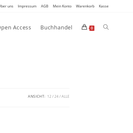
Über uns
Impressum
AGB
Mein Konto
Warenkorb
Kasse
pen Access
Buchhandel
0
ANSICHT:
12
24
ALLE