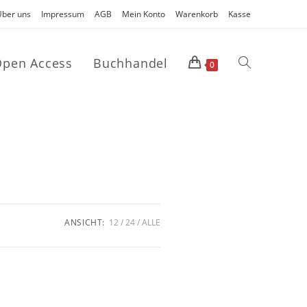
Über uns
Impressum
AGB
Mein Konto
Warenkorb
Kasse
pen Access
Buchhandel
0
ANSICHT:
12
24
ALLE