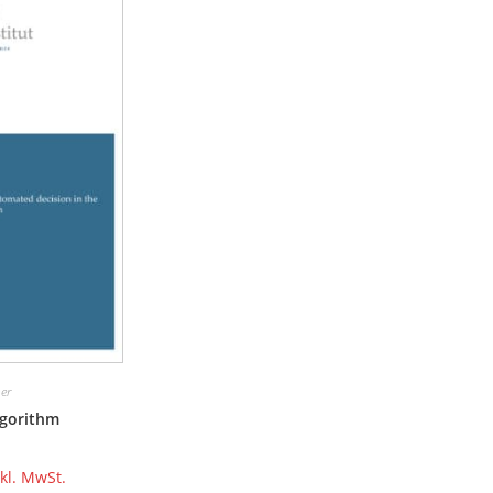
er
lgorithm
nkl. MwSt.