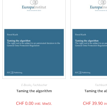
E-Books
,
Fachbücher
Fachbüch
Taming the algorithm
Taming the a
CHF
0.00
CHF
39.90
inkl. MwSt.
i