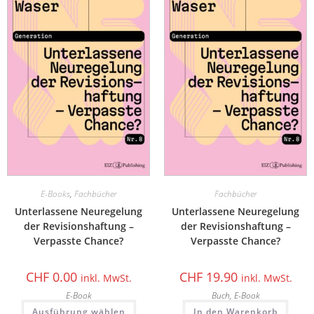
E-Books
,
Fachbücher
Fachbücher
Unterlassene Neuregelung
Unterlassene Neuregelung
der Revisionshaftung –
der Revisionshaftung –
Verpasste Chance?
Verpasste Chance?
CHF
0.00
CHF
19.90
inkl. MwSt.
inkl. MwSt.
E-Book
Buch, E-Book
Ausführung wählen
In den Warenkorb