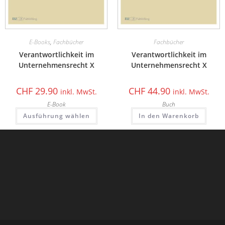
E-Books
,
Fachbücher
Fachbücher
Verantwortlichkeit im
Verantwortlichkeit im
Unternehmensrecht X
Unternehmensrecht X
CHF
29.90
CHF
44.90
inkl. MwSt.
inkl. MwSt.
E-Book
Buch
Ausführung wählen
In den Warenkorb