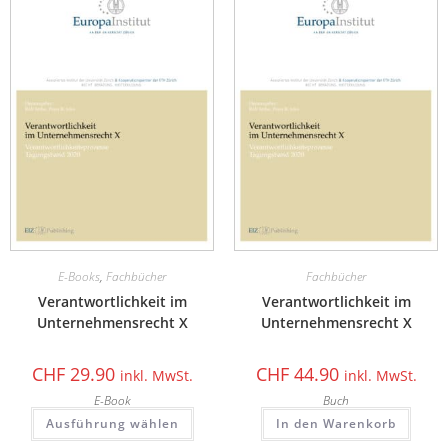
E-Books
,
Fachbücher
Fachbücher
Verantwortlichkeit im
Verantwortlichkeit im
Unternehmensrecht X
Unternehmensrecht X
CHF
29.90
CHF
44.90
inkl. MwSt.
inkl. MwSt.
E-Book
Buch
Ausführung wählen
In den Warenkorb