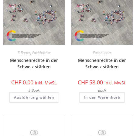
E-Books
,
Fachbücher
Fachbücher
Menschenrechte in der
Menschenrechte in der
Schweiz stärken
Schweiz stärken
CHF
0.00
CHF
58.00
inkl. MwSt.
inkl. MwSt.
E-Book
Buch
Ausführung wählen
In den Warenkorb