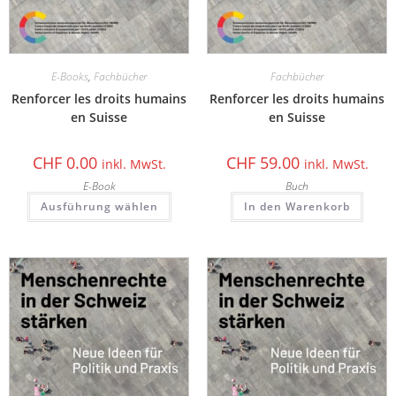
E-Books
,
Fachbücher
Fachbücher
Renforcer les droits humains
Renforcer les droits humains
en Suisse
en Suisse
CHF
0.00
CHF
59.00
inkl. MwSt.
inkl. MwSt.
E-Book
Buch
Ausführung wählen
In den Warenkorb