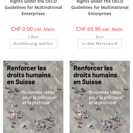
Rights under the OECD
Rights under the OECD
Guidelines for Multinational
Guidelines for Multinational
Enterprises
Enterprises
CHF
0.00
CHF
69.90
inkl. MwSt.
inkl. MwSt.
E-Book
Buch
Ausführung wählen
In den Warenkorb