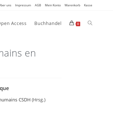
Über uns
Impressum
AGB
Mein Konto
Warenkorb
Kasse
pen Access
Buchhandel
0
mains en
ique
s humains CSDH
(Hrsg.)