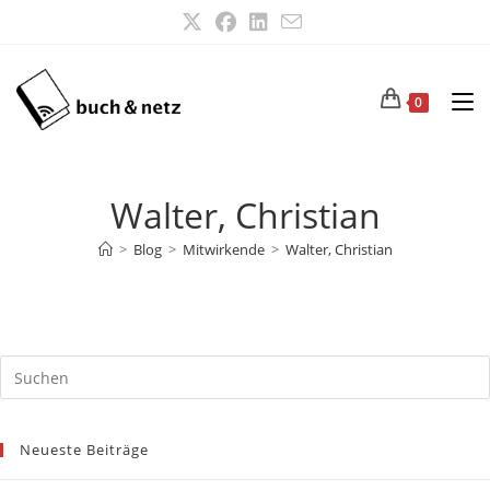
Zum
Inhalt
springen
0
Walter, Christian
>
Blog
>
Mitwirkende
>
Walter, Christian
Neueste Beiträge