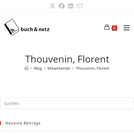
Zum
Inhalt
springen
0
Thouvenin, Florent
>
Blog
>
Mitwirkende
>
Thouvenin, Florent
Neueste Beiträge