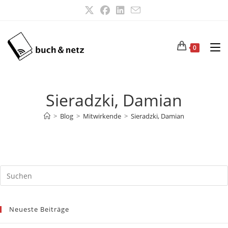
Zum
Inhalt
springen
0
Sieradzki, Damian
>
Blog
>
Mitwirkende
>
Sieradzki, Damian
Neueste Beiträge