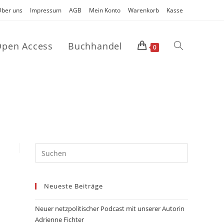
Über uns
Impressum
AGB
Mein Konto
Warenkorb
Kasse
pen Access
Buchhandel
Website-
0
Suche
umschalten
Press
Escape
to
close
Neueste Beiträge
the
search
Neuer netzpolitischer Podcast mit unserer Autorin
panel.
Adrienne Fichter