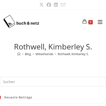
Zum
Inhalt
springen
0
Rothwell, Kimberley S.
>
Blog
>
Mitwirkende
>
Rothwell, Kimberley S.
Neueste Beiträge