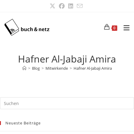
Zum
Inhalt
springen
0
Hafner Al-Jabaji Amira
>
Blog
>
Mitwirkende
>
Hafner Al-Jabaji Amira
Neueste Beiträge