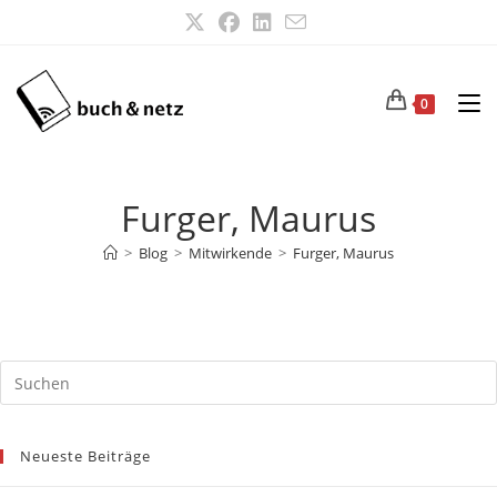
Zum
Inhalt
springen
0
Furger, Maurus
>
Blog
>
Mitwirkende
>
Furger, Maurus
Neueste Beiträge