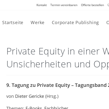
Kontakt
Termin vereinbaren
Offerte bestellen
Startseite
Werke
Corporate Publishing
O
Private Equity in einer 
Unsicherheiten und Op
9. Tagung zu Private Equity – Tagungsband 
von
Dieter Gericke
(Hrsg.)
Themen:
E-Books
,
Fachbücher