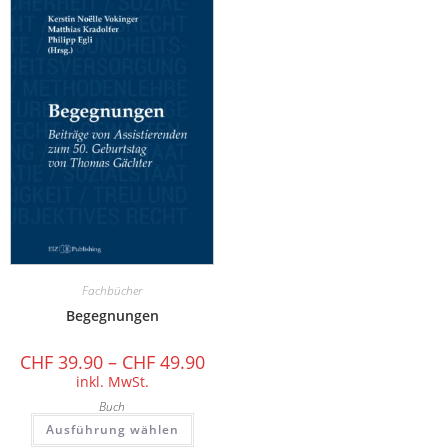
Fachbücher
Begegnungen
CHF
39.90
–
CHF
49.90
inkl. MwSt.
Buch
Ausführung wählen