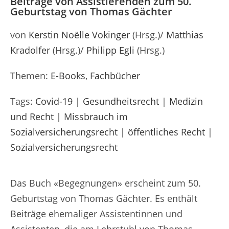
Beiträge von Assistierenden zum 50.
Geburtstag von Thomas Gächter
von
Kerstin Noëlle Vokinger
(Hrsg.)/
Matthias
Kradolfer
(Hrsg.)/
Philipp Egli
(Hrsg.)
Themen:
E-Books
,
Fachbücher
Tags:
Covid-19
|
Gesundheitsrecht
|
Medizin
und Recht
|
Missbrauch im
Sozialversicherungsrecht
|
öffentliches Recht
|
Sozialversicherungsrecht
Das Buch «Begegnungen» erscheint zum 50.
Geburtstag von Thomas Gächter. Es enthält
Beiträge ehemaliger Assistentinnen und
Assistenten, die am Lehrstuhl von Thomas