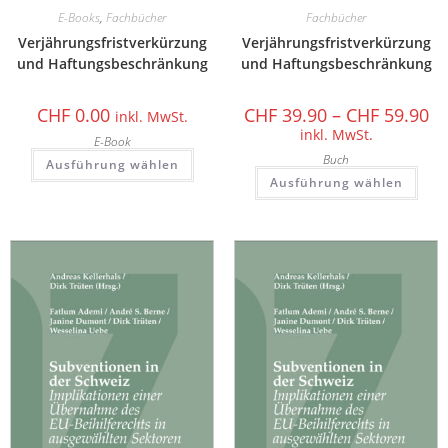
E-Books
,
Fachbücher
Fachbücher
Verjährungsfristverkürzung
Verjährungsfristverkürzung
und Haftungsbeschränkung
und Haftungsbeschränkung
CHF
0.00
CHF
39.90
–
CHF
59.90
inkl. MwSt.
inkl. MwSt.
E-Book
Buch
Ausführung wählen
Ausführung wählen