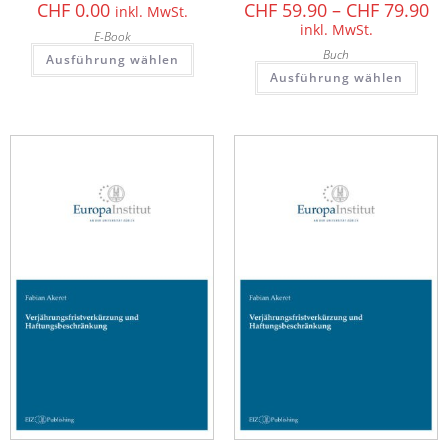
CHF
0.00
CHF
59.90
–
CHF
79.90
inkl. MwSt.
inkl. MwSt.
E-Book
Buch
Ausführung wählen
Ausführung wählen