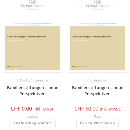
E-Books
,
Fachbücher
Fachbücher
Familienstiftungen – neue
Familienstiftungen – neue
Perspektiven
Perspektiven
CHF
0.00
CHF
60.00
inkl. MwSt.
inkl. MwSt.
E-Book
Buch
Ausführung wählen
In den Warenkorb